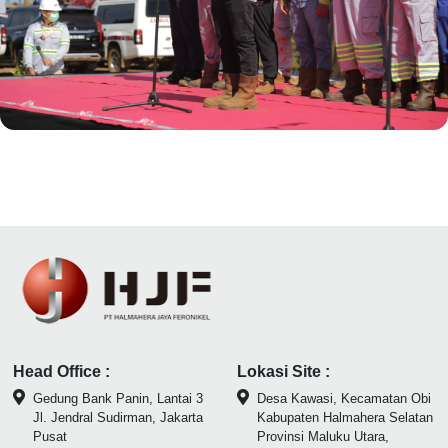
memproduksi feronikel," kata Stevi melalui
Windy Albert menegaskan bahwa untuk saat ini
keterangannya, Selasa (18/10/2022).
hanya satu line yang baru bisa dioperasikan
untuk produksi perdana. Selanjutnya target
produksi beberapa line akan dilakukan secara
bertahap dan ditargetkan pada semester
pertama 2023 PT HJF sudah mengoperasikan
"Saat ini dengan satu line produksi saja tenaga
delapan line produksi. Rico mengungkapkan
kerja yang terserap mencapai 2.600 karyawan,"
total tenaga kerja yang dibutuhkan untuk
kata Rico. Untuk tenaga kerja, PT HJF berupaya
beroperasinya PT HJF secara penuh
untuk merekrut tenaga kerja lokal dari
diperkirakan mencapai sekitar 5,000 tenaga
Halmahera Selatan khususnya dan umumnya
kerja.
dari Maluku Utara. Salah satunya adalah
dengan menggelar Roadshow Rekrutmen
Link Berita :
money.kompas.com
tenaga kerja di Labuha, Halmahera Selatan dan
Desa Laiwui, Kecamatan Obi, Pulau Obi. "Dari
Head Office :
Lokasi Site :
tenaga kerja yang terserap sekitar 65 persen
berasal dari Maluku Utara," tandas Rico.
Gedung Bank Panin, Lantai 3
Desa Kawasi, Kecamatan Obi
<
Jl. Jendral Sudirman, Jakarta
Kabupaten Halmahera Selatan
Pusat
Provinsi Maluku Utara,