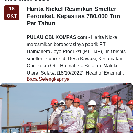
Harita Nickel Resmikan Smelter
18
Feronikel, Kapasitas 780.000 Ton
OKT
Per Tahun
PULAU OBI, KOMPAS.com
- Harita Nickel
meresmikan beroperasinya pabrik PT
Halmahera Jaya Produksi (PT HJF), unit bisnis
smelter feronikel di Desa Kawasi, Kecamatan
Obi, Pulau Obi, Halmahera Selatan, Maluku
Utara, Selasa (18/10/2022). Head of External
Baca Selengkapnya
Relations Harita Nickel, Stevi Thomas
Stevi menambahkan, setahun yang lalu, Harita
mengatakan PT HJF ditargetkan untuk
Nickel meresmikan beroperasinya
PT
memproduksi 780.000 ton feronikel per tahun.
Halmahera Persada Lygend (PT HPL)
yang
Smelter feronikel PT HJF ditargetkan mencapai
memproduksi Mixed Hydroxide Precipitate
kapasitas produksi penuh pada 2023.
(MHP), bahan baku utama baterai kendaraan
listrik. "16 bulan kemudian kita bisa meresmikan
pengoperasian pabrik PT HJF yang
Technical Support Head Harita Nickel, Rico