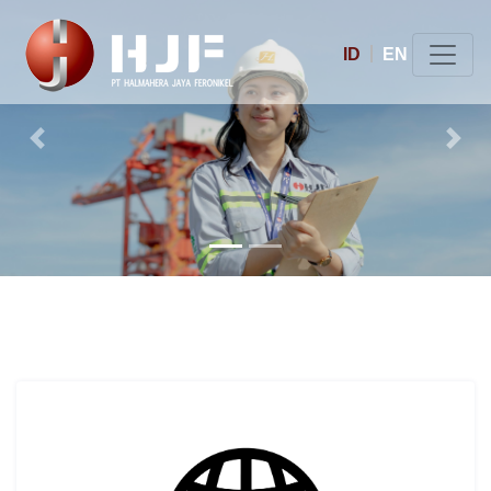
ID
EN
Previous
Next